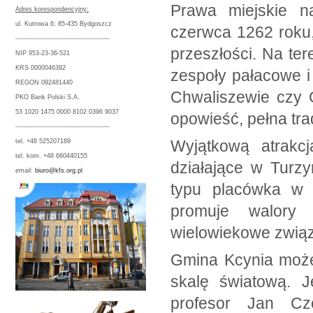
Prawa miejskie n
Adres korespondencyjny:
ul. Kutrowa 6; 85-435 Bydgoszcz
czerwca 1262 roku,
---------------------------------------------
przeszłości. Na ter
NIP 953-23-36-521
KRS 0000046392
zespoły pałacowe i
REGON 092481440
Chwaliszewie czy G
PKO Bank Polski S.A.
53 1020 1475 0000 8102 0396 9037
opowieść, pełna trad
---------------------------------------------
Wyjątkową atrakcj
tel. +48 525207189
tel. kom. +48 660440155
działające w Turz
email:
biuro@kfs.org.pl
typu placówka w 
promuje walory 
wielowiekowe związk
Gmina Kcynia może
skalę światową. 
profesor Jan Cz