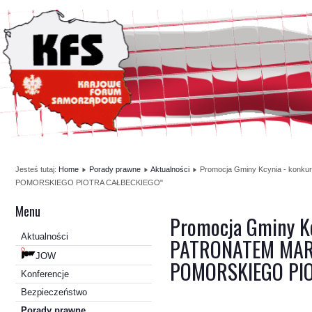
Jesteś tutaj:
Home
Porady prawne
Aktualności
Promocja Gminy Kcynia - 
POMORSKIEGO PIOTRA CAŁBECKIEGO"
Menu
Promocja Gminy 
Aktualności
PATRONATEM MA
JOW
POMORSKIEGO PIO
Konferencje
Bezpieczeństwo
Porady prawne