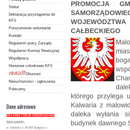
PROMOCJA G
Statut
SAMORZĄDOWIE
Deklaracja przystąpienia do
WOJEWÓDZTW
KFS
Porozumienie wolontariat
CAŁBECKIEGO
Kontakt
Mal
Regulamin pracy Zarządu
mia
Regulamin Komisji Rewizyjnej
Współpraca
boga
Honorowi członkowie KFS
wsp
Oburzeni
Char
Nieruchomości - ogłoszenia
dale
Polecamy
którego przylega u
Kalwaria z malowid
Dane adresowe
daleka wyłania s
KRAJOWE FORUM SAMORZĄDOWE
budynek dawnego S
Adres siedziby:
ul. Gdańska 5; 85-005 Bydgoszcz