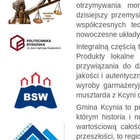
otrzymywania mon
dzisiejszy przemys
współczesnych tec
nowoczesne układy
Integralną częścią 
Produkty lokalne
przywiązania do d
jakości i autentycz
wyroby garmażeryjn
musztarda z Kcyni o
Gmina Kcynia to p
którym historia i 
wartościową całoś
przeszłości, to reg