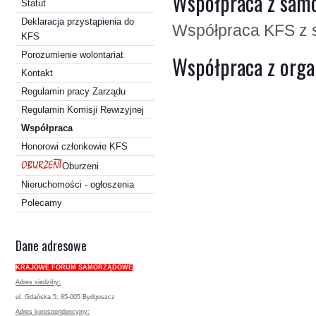
Współpraca z samo
Statut
Deklaracja przystąpienia do
Współpraca KFS z s
KFS
Porozumienie wolontariat
Współpraca z orga
Kontakt
Regulamin pracy Zarządu
Regulamin Komisji Rewizyjnej
Współpraca
Honorowi członkowie KFS
Oburzeni
Nieruchomości - ogłoszenia
Polecamy
Dane adresowe
KRAJOWE FORUM SAMORZĄDOWE
Adres siedziby:
ul. Gdańska 5; 85-005 Bydgoszcz
Adres korespondencyjny: