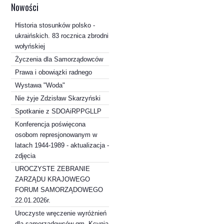
Nowości
Historia stosunków polsko -
ukraińskich. 83 rocznica zbrodni
wołyńskiej
Życzenia dla Samorządowców
Prawa i obowiązki radnego
Wystawa "Woda"
Nie żyje Zdzisław Skarzyński
Spotkanie z SDOAiRPPGLLP
Konferencja poświęcona
osobom represjonowanym w
latach 1944-1989 - aktualizacja -
zdjęcia
UROCZYSTE ZEBRANIE
ZARZĄDU KRAJOWEGO
FORUM SAMORZĄDOWEGO
22.01.2026r.
Uroczyste wręczenie wyróżnień
dla samorządowców gm. Kcynia