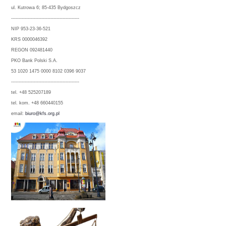
ul. Kutrowa 6; 85-435 Bydgoszcz
---------------------------------------------
NIP 953-23-36-521
KRS 0000046392
REGON 092481440
PKO Bank Polski S.A.
53 1020 1475 0000 8102 0396 9037
---------------------------------------------
tel. +48 525207189
tel. kom. +48 660440155
email:
biuro@kfs.org.pl