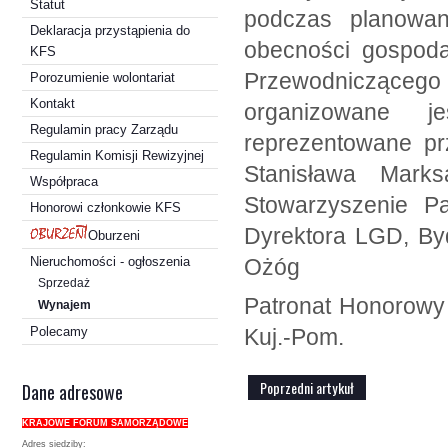
Statut
podczas planowa
Deklaracja przystąpienia do
obecności gospoda
KFS
Przewodnicząceg
Porozumienie wolontariat
Kontakt
organizowane 
Regulamin pracy Zarządu
reprezentowane pr
Regulamin Komisji Rewizyjnej
Stanisława Mark
Współpraca
Stowarzyszenie Pa
Honorowi członkowie KFS
Dyrektora LGD, By
Oburzeni
Nieruchomości - ogłoszenia
Ożóg
Sprzedaż
Patronat Honorowy
Wynajem
Polecamy
Kuj.-Pom.
Poprzedni artykuł
Dane adresowe
KRAJOWE FORUM SAMORZĄDOWE
Adres siedziby: