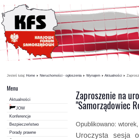
Jesteś tutaj:
Home
Nieruchomości - ogłoszenia
Wynajem
Aktualności
Zaprosz
Menu
Zaproszenie na ur
Aktualności
"Samorządowiec Ro
JOW
Konferencje
Opublikowano: wtorek,
Bezpieczeństwo
Porady prawne
Uroczysta sesja o