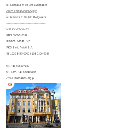
ul. Gdańska 5; 85-005 Bydgoszcz
Adres korespondencyjny:
ul. Kutrowa 6; 85-435 Bydgoszcz
---------------------------------------------
NIP 953-23-36-521
KRS 0000046392
REGON 092481440
PKO Bank Polski S.A.
53 1020 1475 0000 8102 0396 9037
---------------------------------------------
tel. +48 525207189
tel. kom. +48 660440155
email:
biuro@kfs.org.pl