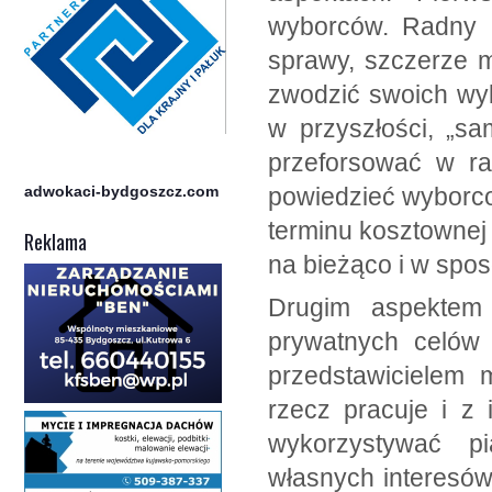
wyborców. Radny p
sprawy, szczerze 
zwodzić swoich wyb
w przyszłości, „sa
przeforsować w ra
adwokaci-bydgoszcz.com
powiedzieć wyborco
terminu kosztownej 
Reklama
na bieżąco i w spo
Drugim aspektem 
prywatnych celów 
przedstawicielem 
rzecz pracuje i z 
wykorzystywać pi
własnych interesów,