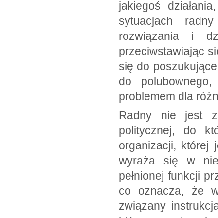
jakiegoś działani
sytuacjach radn
rozwiązania i d
przeciwstawiając s
się do poszukujące
do polubownego, 
problemem dla róż
Radny nie jest zw
politycznej, do k
organizacji, której
wyraża się w nie
pełnionej funkcji p
co oznacza, że w 
związany instrukc