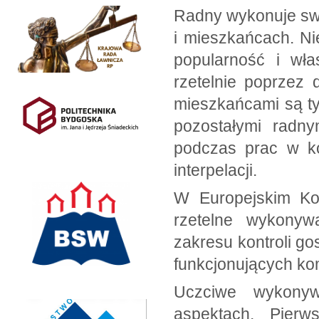
Radny wykonuje sw
i mieszkańcach. Ni
popularność i wła
rzetelnie poprzez 
mieszkańcami są ty
pozostałymi radny
podczas prac w ko
interpelacji.
W Europejskim Ko
rzetelne wykonyw
zakresu kontroli g
funkcjonujących kom
Uczciwe wykony
aspektach. Pier