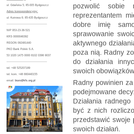
pozwolić sobie 
ul. Gdańska 5; 85-005 Bydgoszcz
Adres korespondencyjny:
reprezentantem mi
ul. Kutrowa 6; 85-435 Bydgoszcz
dobre imię samor
---------------------------------------------
NIP 953-23-36-521
sprawowanie swoic
KRS 0000046392
aktywnego działania
REGON 092481440
PKO Bank Polski S.A.
poza nią. Radny zos
53 1020 1475 0000 8102 0396 9037
do działania inny
---------------------------------------------
tel. +48 525207189
swoich obowiązków
tel. kom. +48 660440155
Radny powinien za
email:
biuro@kfs.org.pl
podejmowane decyzje
Działania radnego
być z nich rozlicz
przedstawić swoje
swoich działań.