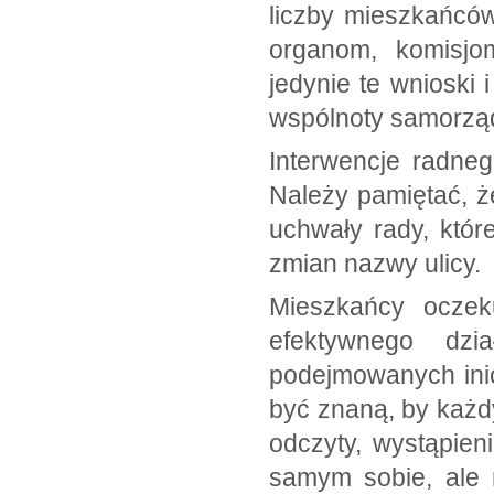
liczby mieszkańcó
organom, komisjo
jedynie te wnioski 
wspólnoty samorzą
Interwencje radneg
Należy pamiętać, ż
uchwały rady, któr
zmian nazwy ulicy.
Mieszkańcy oczeku
efektywnego dzi
podejmowanych inic
być znaną, by każd
odczyty, wystąpien
samym sobie, ale