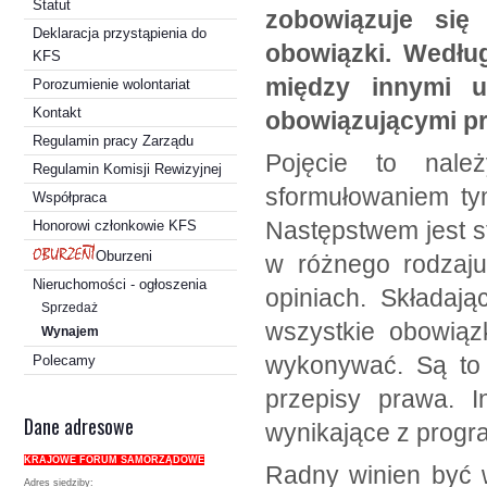
Statut
zobowiązuje się
Deklaracja przystąpienia do
obowiązki. Wedłu
KFS
między innymi u
Porozumienie wolontariat
Kontakt
obowiązującymi pr
Regulamin pracy Zarządu
Pojęcie to nale
Regulamin Komisji Rewizyjnej
sformułowaniem ty
Współpraca
Następstwem jest s
Honorowi członkowie KFS
Oburzeni
w różnego rodzaju
Nieruchomości - ogłoszenia
opiniach. Składaj
Sprzedaż
wszystkie obowiąz
Wynajem
wykonywać. Są to 
Polecamy
przepisy prawa. 
Dane adresowe
wynikające z prog
KRAJOWE FORUM SAMORZĄDOWE
Radny winien być 
Adres siedziby: