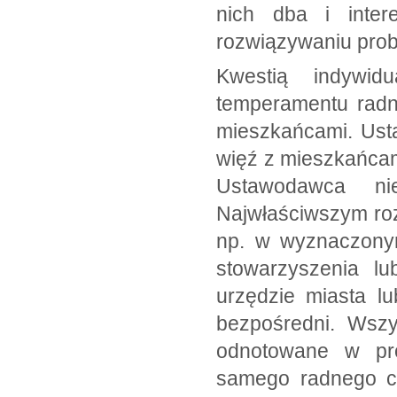
nich dba i inte
rozwiązywaniu prob
Kwestią indywid
temperamentu radne
mieszkańcami. Usta
więź z mieszkańcam
Ustawodawca ni
Najwłaściwszym roz
np. w wyznaczonym
stowarzyszenia l
urzędzie miasta l
bezpośredni. Wszy
odnotowane w pr
samego radnego co