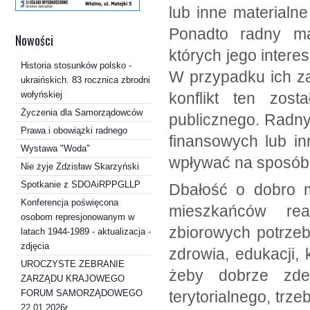
lub inne materialne
Ponadto radny ma
Nowości
których jego intere
Historia stosunków polsko -
W przypadku ich za
ukraińskich. 83 rocznica zbrodni
wołyńskiej
konflikt ten zost
Życzenia dla Samorządowców
publicznego. Radn
Prawa i obowiązki radnego
finansowych lub i
Wystawa "Woda"
wpływać na sposób
Nie żyje Zdzisław Skarzyński
Spotkanie z SDOAiRPPGLLP
Dbałość o dobro m
Konferencja poświęcona
mieszkańców rea
osobom represjonowanym w
zbiorowych potrze
latach 1944-1989 - aktualizacja -
zdjęcia
zdrowia, edukacji, k
UROCZYSTE ZEBRANIE
żeby dobrze zdef
ZARZĄDU KRAJOWEGO
FORUM SAMORZĄDOWEGO
terytorialnego, trz
22.01.2026r.