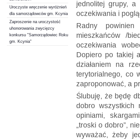
jednolitej grupy, 
Uroczyste wręczenie wyróżnień
oczekiwania i poglą
dla samorządowców gm. Kcynia
Zaproszenie na uroczystość
Radny powinien 
uhonorowania zwycięzcy
mieszkańców /bied
konkursu "Samorządowiec Roku
gm. Kcynia"
oczekiwania wobe
Dopiero po takiej 
działaniem na rze
terytorialnego, co
zaproponować, a pr
Ślubuję, że będę db
dobro wszystkich 
opiniami, skargam
„troski o dobro”, ni
wyważać, żeby jed