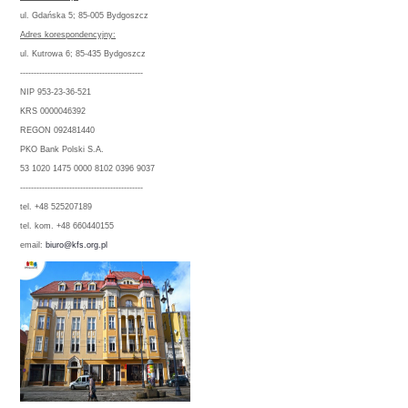
ul. Gdańska 5; 85-005 Bydgoszcz
Adres korespondencyjny:
ul. Kutrowa 6; 85-435 Bydgoszcz
---------------------------------------------
NIP 953-23-36-521
KRS 0000046392
REGON 092481440
PKO Bank Polski S.A.
53 1020 1475 0000 8102 0396 9037
---------------------------------------------
tel. +48 525207189
tel. kom. +48 660440155
email:
biuro@kfs.org.pl