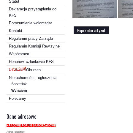
Statut
Deklaracja przystąpienia do
KFS
Porozumienie wolontariat
Poprzedni artykuł
Kontakt
Regulamin pracy Zarządu
Regulamin Komisji Rewizyjnej
Współpraca
Honorowi członkowie KFS
Oburzeni
Nieruchomości - ogłoszenia
Sprzedaż
Wynajem
Polecamy
Dane adresowe
KRAJOWE FORUM SAMORZĄDOWE
Adres siedziby: