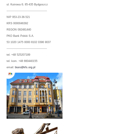
ul. Kutrowa 6; 85-435 Bydgoszcz
---------------------------------------------
NIP 953-23-36-521
KRS 0000046392
REGON 092481440
PKO Bank Polski S.A.
53 1020 1475 0000 8102 0396 9037
---------------------------------------------
tel. +48 525207189
tel. kom. +48 660440155
email:
biuro@kfs.org.pl