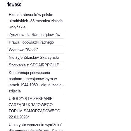
Nowości
Historia stosunków polsko -
ukraińskich. 83 rocznica zbrodni
wołyńskiej
Życzenia dla Samorządowców
Prawa i obowiązki radnego
Wystawa "Woda"
Nie żyje Zdzisław Skarzyński
Spotkanie z SDOAiRPPGLLP
Konferencja poświęcona
osobom represjonowanym w
latach 1944-1989 - aktualizacja -
zdjęcia
UROCZYSTE ZEBRANIE
ZARZĄDU KRAJOWEGO
FORUM SAMORZĄDOWEGO
22.01.2026r.
Uroczyste wręczenie wyróżnień
dla samorządowców gm. Kcynia