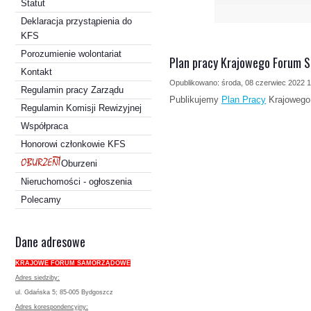
Statut
Deklaracja przystąpienia do
KFS
Porozumienie wolontariat
Plan pracy Krajowego Forum 
Kontakt
Opublikowano: środa, 08 czerwiec 2022 
Regulamin pracy Zarządu
Publikujemy
Plan Pracy
Krajowego
Regulamin Komisji Rewizyjnej
Współpraca
Honorowi członkowie KFS
Oburzeni
Nieruchomości - ogłoszenia
Polecamy
Dane adresowe
KRAJOWE FORUM SAMORZĄDOWE
Adres siedziby:
ul. Gdańska 5; 85-005 Bydgoszcz
Adres korespondencyjny: