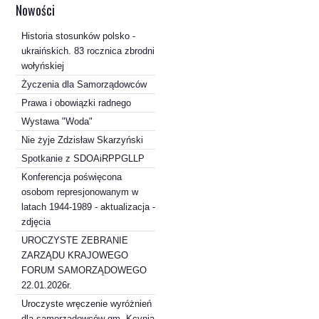
Nowości
Historia stosunków polsko -
ukraińskich. 83 rocznica zbrodni
wołyńskiej
Życzenia dla Samorządowców
Prawa i obowiązki radnego
Wystawa "Woda"
Nie żyje Zdzisław Skarzyński
Spotkanie z SDOAiRPPGLLP
Konferencja poświęcona
osobom represjonowanym w
latach 1944-1989 - aktualizacja -
zdjęcia
UROCZYSTE ZEBRANIE
ZARZĄDU KRAJOWEGO
FORUM SAMORZĄDOWEGO
22.01.2026r.
Uroczyste wręczenie wyróżnień
dla samorządowców gm. Kcynia