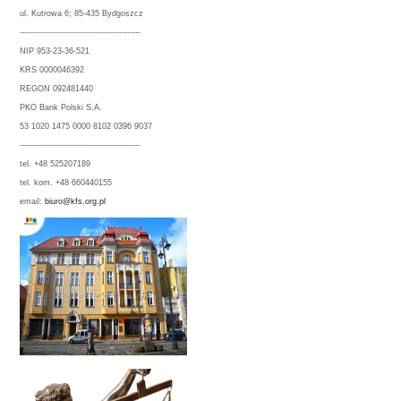
ul. Kutrowa 6; 85-435 Bydgoszcz
---------------------------------------------
NIP 953-23-36-521
KRS 0000046392
REGON 092481440
PKO Bank Polski S.A.
53 1020 1475 0000 8102 0396 9037
---------------------------------------------
tel. +48 525207189
tel. kom. +48 660440155
email:
biuro@kfs.org.pl