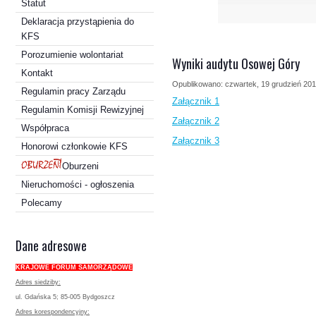
Statut
Deklaracja przystąpienia do
KFS
Porozumienie wolontariat
Wyniki audytu Osowej Góry
Kontakt
Opublikowano: czwartek, 19 grudzień 201
Regulamin pracy Zarządu
Załącznik 1
Regulamin Komisji Rewizyjnej
Załącznik 2
Współpraca
Załącznik 3
Honorowi członkowie KFS
Oburzeni
Nieruchomości - ogłoszenia
Polecamy
Dane adresowe
KRAJOWE FORUM SAMORZĄDOWE
Adres siedziby:
ul. Gdańska 5; 85-005 Bydgoszcz
Adres korespondencyjny: